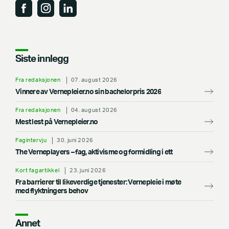
Siste innlegg
Fra redaksjonen
07. august 2026
Vinnere av Vernepleier.no sin bachelorpris 2026
Fra redaksjonen
04. august 2026
Mest lest på Vernepleier.no
Fagintervju
30. juni 2026
The Verneplayers – fag, aktivisme og formidling i ett
Kort fagartikkel
23. juni 2026
Fra barrierer til likeverdige tjenester: Vernepleie i møte
med flyktningers behov
Annet