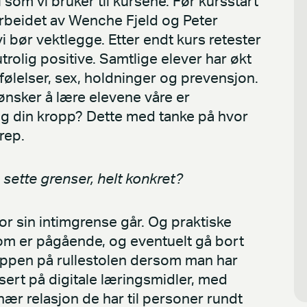
om vi bruker til kursene. Før kursstart
rbeidet av Wenche Fjeld og Peter
i bør vektlegge. Etter endt kurs retester
trolig positive. Samtlige elever har økt
 følelser, sex, holdninger og prevensjon.
 ønsker å lære elevene våre er
 din kropp? Dette med tanke på hvor
rep.
sette grenser, helt konkret?
hvor sin intimgrense går. Og praktiske
om er pågående, og eventuelt gå bort
nappen på rullestolen dersom man har
asert på digitale læringsmidler, med
r relasjon de har til personer rundt