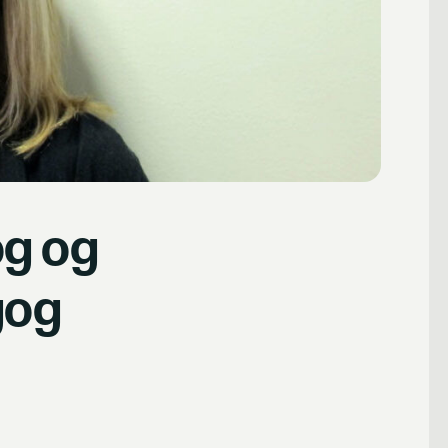
og og
gog