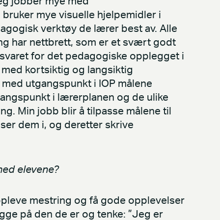
Jeg jobber mye med
bruker mye visuelle hjelpemidler i
agogisk verktøy de lærer best av. Alle
g har nettbrett, som er et svært godt
svaret for det pedagogiske opplegget i
med kortsiktig og langsiktig
r med utgangspunkt i IOP målene
gangspunkt i lærerplanen og de ulike
 Min jobb blir å tilpasse målene til
iser dem i, og deretter skrive
 med elevene?
oppleve mestring og få gode opplevelser
rygge på den de er og tenke: ”Jeg er