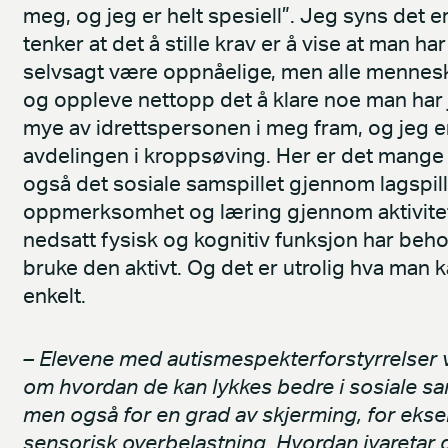
meg, og jeg er helt spesiell”. Jeg syns det er
tenker at det å stille krav er å vise at man h
selvsagt være oppnåelige, men alle menneske
og oppleve nettopp det å klare noe man har j
mye av idrettspersonen i meg fram, og jeg er
avdelingen i kroppsøving. Her er det mange u
også det sosiale samspillet gjennom lagspill,
oppmerksomhet og læring gjennom aktivitet
nedsatt fysisk og kognitiv funksjon har beho
bruke den aktivt. Og det er utrolig hva man kan
enkelt.
– Elevene med autismespekterforstyrrelser 
om hvordan de kan lykkes bedre i sosiale sam
men også for en grad av skjerming, for eks
sensorisk overbelastning. Hvordan ivaretar 