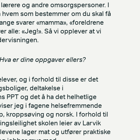
e, lærere og andre omsorgspersoner. I
på hvem som bestemmer om du skal få
at mange svarer «mamma», «foreldrene
r alle: «Jeg!». Så vi opplever at vi
ervisningen.
 Hva er dine oppgaver ellers?
lever, og i forhold til disse er det
sboliger, deltakelse i
 PPT og det å ha det helhetlige
rviser jeg i fagene helsefremmende
 kroppsøving og norsk. I forhold til
ngsleilighet skolen leier av Larvik
evene lager mat og utfører praktiske