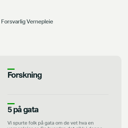
Forsvarlig Vernepleie
Forskning
5 på gata
Vi spurte folk på gata om de vet hva en