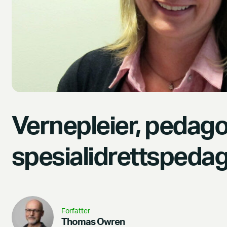
Vernepleier, pedag
spesialidrettspeda
Forfatter
Thomas Owren