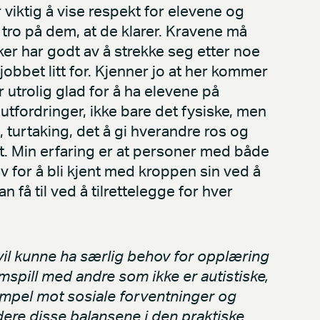
 viktig å vise respekt for elevene og
ar tro på dem, at de klarer. Kravene må
r har godt av å strekke seg etter noe
obbet litt for. Kjenner jo at her kommer
 utrolig glad for å ha elevene på
tfordringer, ikke bare det fysiske, men
 turtaking, det å gi hverandre ros og
. Min erfaring er at personer med både
v for å bli kjent med kroppen sin ved å
 få til ved å tilrettelegge for hver
vil kunne ha særlig behov for opplæring
spill med andre som ikke er autistiske,
empel mot sosiale forventninger og
dere disse balansene i den praktiske