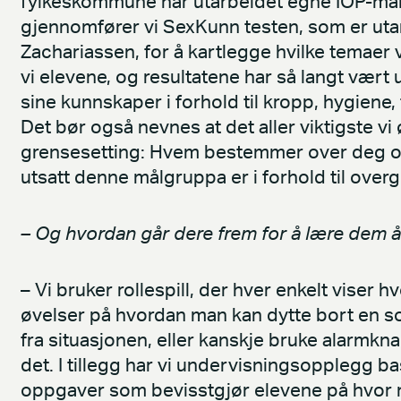
fylkeskommune har utarbeidet egne IOP-mål s
gjennomfører vi SexKunn testen, som er uta
Zachariassen, for å kartlegge hvilke temaer v
vi elevene, og resultatene har så langt vært u
sine kunnskaper i forhold til kropp, hygiene,
Det bør også nevnes at det aller viktigste vi
grensesetting: Hvem bestemmer over deg og
utsatt denne målgruppa er i forhold til overg
– Og hvordan går dere frem for å lære dem å 
– Vi bruker rollespill, der hver enkelt viser 
øvelser på hvordan man kan dytte bort en s
fra situasjonen, eller kanskje bruke alarmk
det. I tillegg har vi undervisningsopplegg b
oppgaver som bevisstgjør elevene på hvor næ