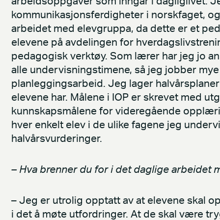
arbeidsoppgaver som inngår i dagliglivet. 
kommunikasjonsferdigheter i norskfaget, og 
arbeidet med elevgruppa, da dette er et ped
elevene på avdelingen for hverdagslivstrenin
pedagogisk verktøy. Som lærer har jeg jo an
alle undervisningstimene, så jeg jobber mye 
planleggingsarbeid. Jeg lager halvårsplane
elevene har. Målene i IOP er skrevet med ut
kunnskapsmålene for videregående opplæring.
hver enkelt elev i de ulike fagene jeg underv
halvårsvurderinger.
– Hva brenner du for i det daglige arbeidet
– Jeg er utrolig opptatt av at elevene skal 
i det å møte utfordringer. At de skal være t