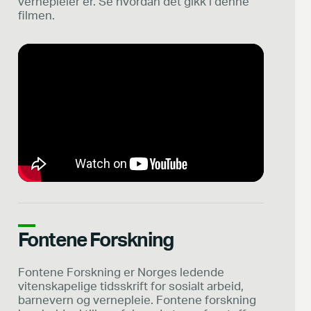
vernepleier er. Se hvordan det gikk i denne
filmen.
Fontene Forskning
Fontene Forskning er Norges ledende
vitenskapelige tidsskrift for sosialt arbeid,
barnevern og vernepleie. Fontene forskning