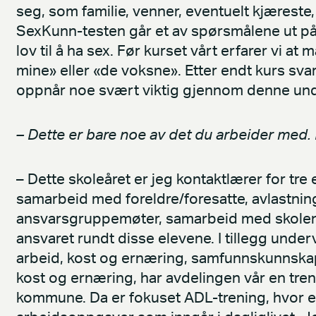
seg, som familie, venner, eventuelt kjærest
SexKunn-testen går et av spørsmålene ut 
lov til å ha sex. Før kurset vårt erfarer vi 
mine» eller «de voksne». Etter endt kurs svare
oppnår noe svært viktig gjennom denne und
– Dette er bare noe av det du arbeider med.
– Dette skoleåret er jeg kontaktlærer for tre e
samarbeid med foreldre/foresatte, avlastning
ansvarsgruppemøter, samarbeid med skolens
ansvaret rundt disse elevene. I tillegg unde
arbeid, kost og ernæring, samfunnskunnskap,
kost og ernæring, har avdelingen vår en treni
kommune. Da er fokuset ADL-trening, hvor el