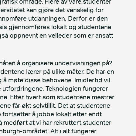
grafisk område. Flere av våre studenter
ersitetet kan gjøre det vanskelig for
nnomføre utdanningen. Derfor er den
ksis gjennomføres lokalt og studentene
 også oppnevnt en veileder som er ansatt
måten å organisere undervisningen på?
udentene lærer på ulike måter. De har en
g å møte disse behovene. Imidlertid vil
e utfordringene. Teknologien fungerer
nne. Etter hvert som studentene mestrer
e får økt selvtillit. Det at studentene
 fortsetter å jobbe lokalt etter endt
medført at vi har rekruttert studenter
inburgh-området. Alt i alt fungerer