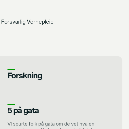
Forsvarlig Vernepleie
Forskning
5 på gata
Vi spurte folk på gata om de vet hva en