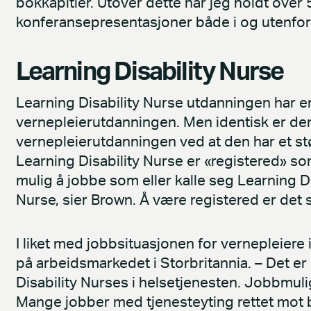
bokkapitler. Utover dette har jeg holdt over 
konferansepresentasjoner både i og utenfor S
Learning Disability Nurse
Learning Disability Nurse utdanningen har e
vernepleierutdanningen. Men identisk er den 
vernepleierutdanningen ved at den har et st
Learning Disability Nurse er «registered» som
mulig å jobbe som eller kalle seg Learning D
Nurse, sier Brown. Å være registered er det
I liket med jobbsituasjonen for vernepleiere
på arbeidsmarkedet i Storbritannia. – Det er 
Disability Nurses i helsetjenesten. Jobbmuli
Mange jobber med tjenesteyting rettet mot