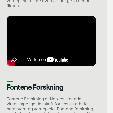
vernepleier er. Se hvordan det gikk i denne
filmen.
Fontene Forskning
Fontene Forskning er Norges ledende
vitenskapelige tidsskrift for sosialt arbeid,
barnevern og vernepleie. Fontene forskning