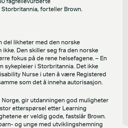
50 fagfellevurderte
torbritannia, forteller Brown.
n del likheter med den norske
ikke. Den skiller seg fra den norske
ørre fokus på de rene helsefagene. – En
 sykepleier i Storbritannia. Det ikke
isability Nurse i uten å være Registered
 samme som det å inneha autorisasjon.
 i Norge, gir utdanningen god muligheter
stor etterspørsel etter Learning
ghetene er veldig gode, fastslår Brown.
 barn- og unge med utviklingshemning