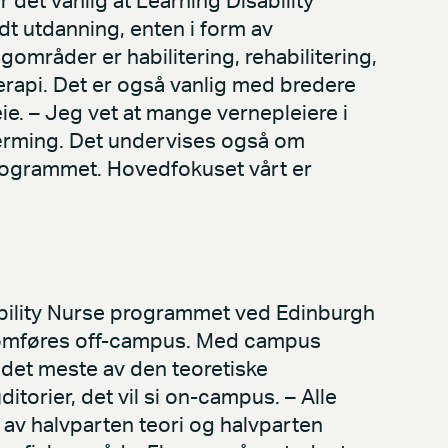
det vanlig at Learning Disability
ndt utdanning, enten i form av
områder er habilitering, rehabilitering,
terapi. Det er også vanlig med bredere
e. – Jeg vet at mange vernepleiere i
lnærming. Det undervises også om
programmet. Hovedfokuset vårt er
ability Nurse programmet ved Edinburgh
ennomføres off-campus. Med campus
 det meste av den teoretiske
itorier, det vil si on-campus. – Alle
 av halvparten teori og halvparten