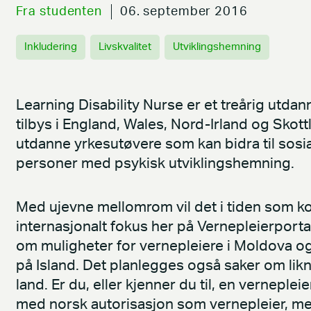
Fra studenten
06. september 2016
Inkludering
Livskvalitet
Utviklingshemning
Learning Disability Nurse er et treårig ut
tilbys i England, Wales, Nord-Irland og Skot
utdanne yrkesutøvere som kan bidra til sosial
personer med psykisk utviklingshemning.
Med ujevne mellomrom vil det i tiden som k
internasjonalt fokus her på Vernepleierporta
om muligheter for vernepleiere i Moldova o
på Island. Det planlegges også saker om li
land. Er du, eller kjenner du til, en verneplei
med norsk autorisasjon som vernepleier, me