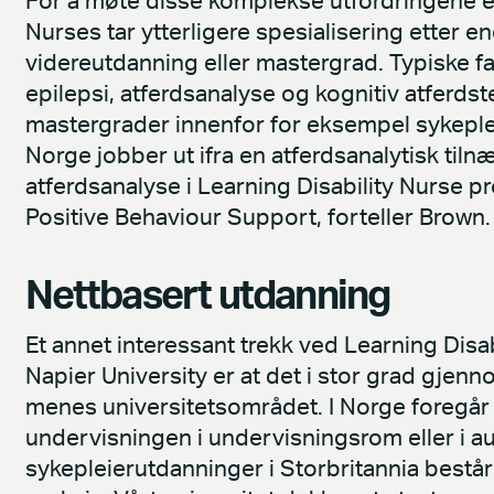
For å møte disse komplekse utfordringene er 
Nurses tar ytterligere spesialisering etter e
videreutdanning eller mastergrad. Typiske fag
epilepsi, atferdsanalyse og kognitiv atferds
mastergrader innenfor for eksempel sykeplei
Norge jobber ut ifra en atferdsanalytisk ti
atferdsanalyse i Learning Disability Nurse 
Positive Behaviour Support, forteller Brown.
Nettbasert utdanning
Et annet interessant trekk ved Learning Dis
Napier University er at det i stor grad gj
menes universitetsområdet. I Norge foregår
undervisningen i undervisningsrom eller i aud
sykepleierutdanninger i Storbritannia består