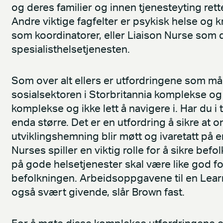
og deres familier og innen tjenesteyting re
Andre viktige fagfelter er psykisk helse og
som koordinatorer, eller Liaison Nurse som 
spesialisthelsetjenesten.
Som over alt ellers er utfordringene som må
sosialsektoren i Storbritannia komplekse og
komplekse og ikke lett å navigere i. Har du i
enda større. Det er en utfordring å sikre a
utviklingshemning blir møtt og ivaretatt på e
Nurses spiller en viktig rolle for å sikre befol
på gode helsetjenester skal være like god f
befolkningen. Arbeidsoppgavene til en Learn
også svært givende, slår Brown fast.