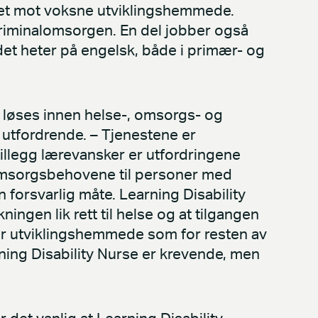
ttet mot voksne utviklingshemmede.
 kriminalomsorgen. En del jobber også
det heter på engelsk, både i primær- og
 løses innen helse-, omsorgs- og
 utfordrende. – Tjenestene er
 tillegg lærevansker er utfordringene
t omsorgsbehovene til personer med
n forsvarlig måte. Learning Disability
kningen lik rett til helse og at tilgangen
or utviklingshemmede som for resten av
ing Disability Nurse er krevende, men