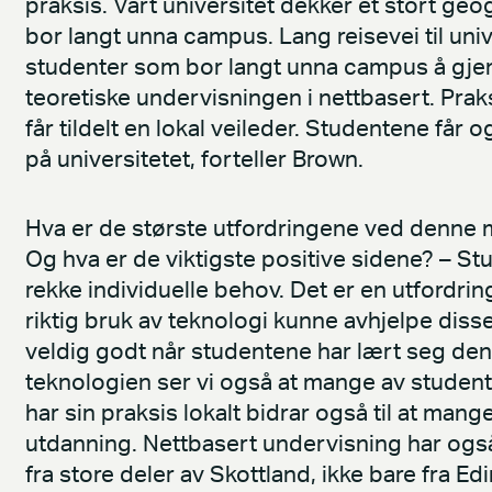
praksis. Vårt universitet dekker et stort geo
bor langt unna campus. Lang reisevei til univ
studenter som bor langt unna campus å gje
teoretiske undervisningen i nettbasert. Pra
får tildelt en lokal veileder. Studentene får
på universitetet, forteller Brown.
Hva er de største utfordringene ved denne 
Og hva er de viktigste positive sidene? – St
rekke individuelle behov. Det er en utfordrin
riktig bruk av teknologi kunne avhjelpe diss
veldig godt når studentene har lært seg de
teknologien ser vi også at mange av studenten
har sin praksis lokalt bidrar også til at mange
utdanning. Nettbasert undervisning har også 
fra store deler av Skottland, ikke bare fra Ed