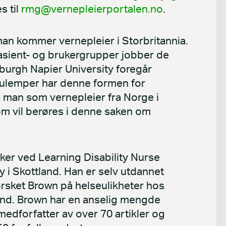
s til
rmg@vernepleierportalen.no
.
an kommer vernepleier i Storbritannia.
pasient- og brukergrupper jobber de
burgh Napier University foregår
 ulemper har denne formen for
 man som vernepleier fra Norge i
m vil berøres i denne saken om
er ved Learning Disability Nurse
i Skottland. Han er selv utdannet
forsket Brown på helseulikheter hos
nd. Brown har en anselig mengde
medforfatter av over 70 artikler og