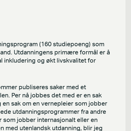
danningsprogram (160 studiepoeng) som
tland. Utdanningens primære formål er å
 inkludering og økt livskvalitet for
ommer publiseres saker med et
len. Per nå jobbes det med er en sak
g en sak om en vernepleier som jobber
knede utdanningsprogrammer fra andre
er som jobber internasjonalt eller en
n med utenlandsk utdanning, blir jeg