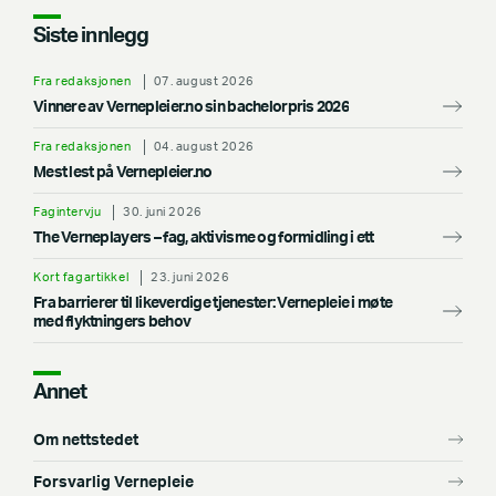
Siste innlegg
Fra redaksjonen
07. august 2026
Vinnere av Vernepleier.no sin bachelorpris 2026
Fra redaksjonen
04. august 2026
Mest lest på Vernepleier.no
Fagintervju
30. juni 2026
The Verneplayers – fag, aktivisme og formidling i ett
Kort fagartikkel
23. juni 2026
Fra barrierer til likeverdige tjenester: Vernepleie i møte
med flyktningers behov
Annet
Om nettstedet
Forsvarlig Vernepleie