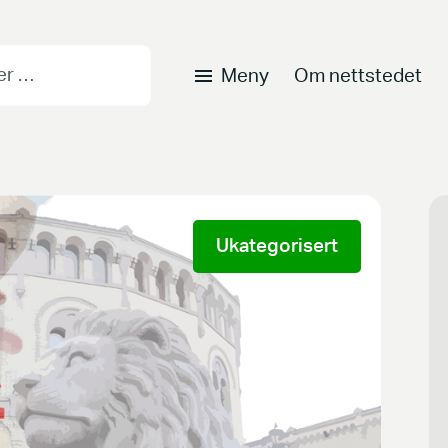
Meny
Om nettstedet
Ukategorisert