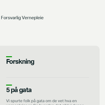
Forsvarlig Vernepleie
Forskning
5 på gata
Vi spurte folk på gata om de vet hva en