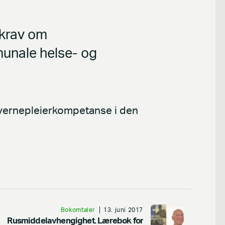
s krav om
unale helse- og
om vernepleierkompetanse i den
Bokomtaler
13. juni 2017
Rusmiddelavhengighet. Lærebok for