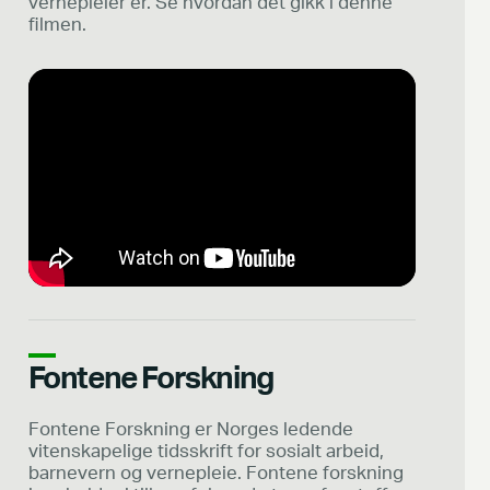
vernepleier er. Se hvordan det gikk i denne
filmen.
Fontene Forskning
Fontene Forskning er Norges ledende
vitenskapelige tidsskrift for sosialt arbeid,
barnevern og vernepleie. Fontene forskning