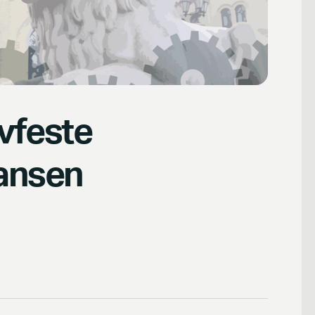
ovfeste
ansen