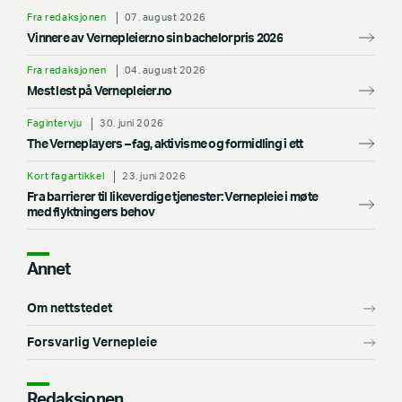
Fra redaksjonen
07. august 2026
Vinnere av Vernepleier.no sin bachelorpris 2026
Fra redaksjonen
04. august 2026
Mest lest på Vernepleier.no
Fagintervju
30. juni 2026
The Verneplayers – fag, aktivisme og formidling i ett
Kort fagartikkel
23. juni 2026
Fra barrierer til likeverdige tjenester: Vernepleie i møte
med flyktningers behov
Annet
Om nettstedet
Forsvarlig Vernepleie
Redaksjonen