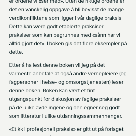
er ordene vi «ser med». Uten de riktige ordene er
det en vanskelig oppgave å bli bevisst de mange
verdikonfliktene som ligger i vår daglige praksis.
Dette kan være godt etablerte praksiser –
praksiser som kan begrunnes med «sånn har vi
alltid gjort det». I boken gis det flere eksempler på
dette.
Etter å ha lest denne boken vil jeg på det
varmeste anbefale at også andre vernepleiere (og
fagpersoner i helse- og omsorgstjenesten) leser
denne boken. Boken kan vært et fint
utgangspunkt for diskusjon av faglige praksiser
på de ulike avdelingene og den egner seg godt
som litteratur i ulike utdanningssammenhenger.
«Etikk i profesjonell praksis» er gitt ut på forlaget