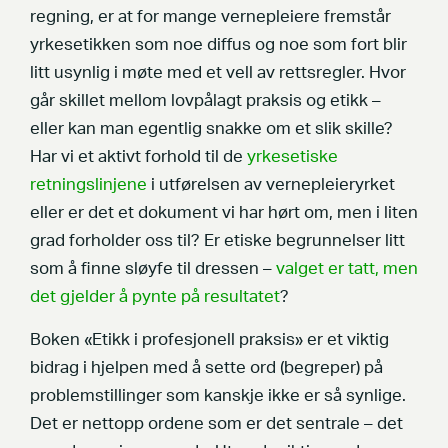
regning, er at for mange vernepleiere fremstår
yrkesetikken som noe diffus og noe som fort blir
litt usynlig i møte med et vell av rettsregler. Hvor
går skillet mellom lovpålagt praksis og etikk –
eller kan man egentlig snakke om et slik skille?
Har vi et aktivt forhold til de
yrkesetiske
retningslinjene
i utførelsen av vernepleieryrket
eller er det et dokument vi har hørt om, men i liten
grad forholder oss til? Er etiske begrunnelser litt
som å finne sløyfe til dressen –
valget er tatt, men
det gjelder å pynte på resultatet
?
Boken «Etikk i profesjonell praksis» er et viktig
bidrag i hjelpen med å sette ord (begreper) på
problemstillinger som kanskje ikke er så synlige.
Det er nettopp ordene som er det sentrale – det