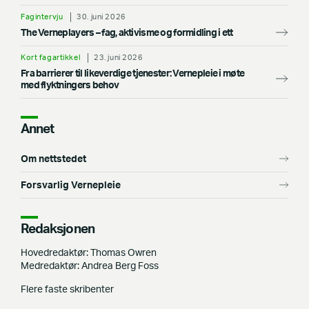
Fagintervju
30. juni 2026
The Verneplayers – fag, aktivisme og formidling i ett
Kort fagartikkel
23. juni 2026
Fra barrierer til likeverdige tjenester: Vernepleie i møte
med flyktningers behov
Annet
Om nettstedet
Forsvarlig Vernepleie
Redaksjonen
Hovedredaktør: Thomas Owren
Medredaktør: Andrea Berg Foss
Flere faste skribenter