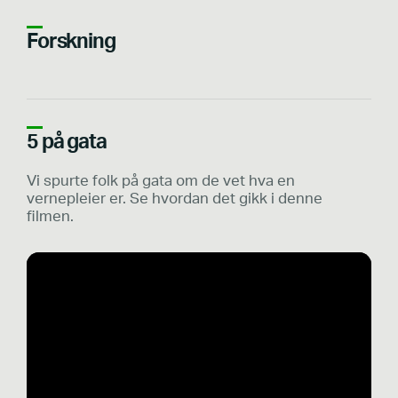
Forskning
5 på gata
Vi spurte folk på gata om de vet hva en
vernepleier er. Se hvordan det gikk i denne
filmen.