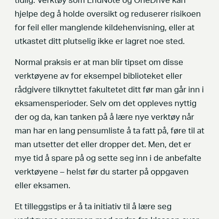
tidlig. Verktøy som EndNote og OneDrive kan
hjelpe deg å holde oversikt og reduserer risikoen
for feil eller manglende kildehenvisning, eller at
utkastet ditt plutselig ikke er lagret noe sted.
Normal praksis er at man blir tipset om disse
verktøyene av for eksempel biblioteket eller
rådgivere tilknyttet fakultetet ditt før man går inn i
eksamensperioder. Selv om det oppleves nyttig
der og da, kan tanken på å lære nye verktøy når
man har en lang pensumliste å ta fatt på, føre til at
man utsetter det eller dropper det. Men, det er
mye tid å spare på og sette seg inn i de anbefalte
verktøyene – helst før du starter på oppgaven
eller eksamen.
Et tilleggstips er å ta initiativ til å lære seg