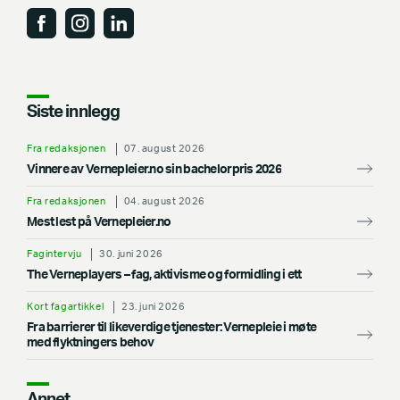
Siste innlegg
Fra redaksjonen
07. august 2026
Vinnere av Vernepleier.no sin bachelorpris 2026
Fra redaksjonen
04. august 2026
Mest lest på Vernepleier.no
Fagintervju
30. juni 2026
The Verneplayers – fag, aktivisme og formidling i ett
Kort fagartikkel
23. juni 2026
Fra barrierer til likeverdige tjenester: Vernepleie i møte
med flyktningers behov
Annet