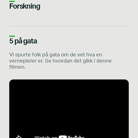
Forskning
5 på gata
Vi spurte folk på gata om de vet hva en
vernepleier er. Se hvordan det gikk i denne
filmen.