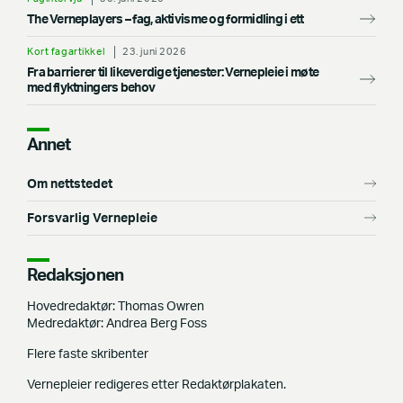
The Verneplayers – fag, aktivisme og formidling i ett
Kort fagartikkel
23. juni 2026
Fra barrierer til likeverdige tjenester: Vernepleie i møte
med flyktningers behov
Annet
Om nettstedet
Forsvarlig Vernepleie
Redaksjonen
Hovedredaktør: Thomas Owren
Medredaktør: Andrea Berg Foss
Flere faste skribenter
Vernepleier redigeres etter Redaktørplakaten.