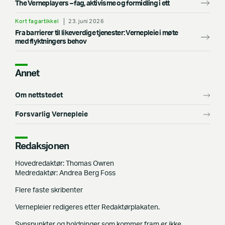
The Verneplayers – fag, aktivisme og formidling i ett
Kort fagartikkel
23. juni 2026
Fra barrierer til likeverdige tjenester: Vernepleie i møte
med flyktningers behov
Annet
Om nettstedet
Forsvarlig Vernepleie
Redaksjonen
Hovedredaktør: Thomas Owren
Medredaktør: Andrea Berg Foss
Flere faste skribenter
Vernepleier redigeres etter Redaktørplakaten.
Synspunkter og holdninger som kommer fram er ikke