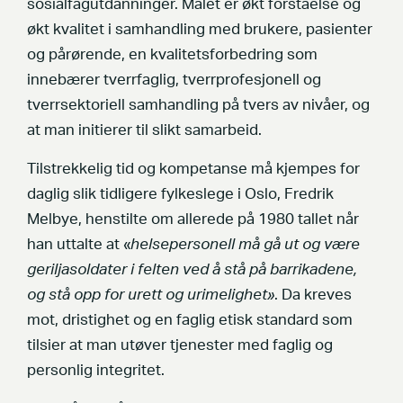
sosialfagutdanninger. Målet er økt forståelse og
økt kvalitet i samhandling med brukere, pasienter
og pårørende, en kvalitetsforbedring som
innebærer tverrfaglig, tverrprofesjonell og
tverrsektoriell samhandling på tvers av nivåer, og
at man initierer til slikt samarbeid.
Tilstrekkelig tid og kompetanse må kjempes for
daglig slik tidligere fylkeslege i Oslo, Fredrik
Melbye, henstilte om allerede på 1980 tallet når
han uttalte at «
helsepersonell må gå ut og være
geriljasoldater i felten ved å stå på barrikadene,
og stå opp for urett og urimelighet»
. Da kreves
mot, dristighet og en faglig etisk standard som
tilsier at man utøver tjenester med faglig og
personlig integritet.