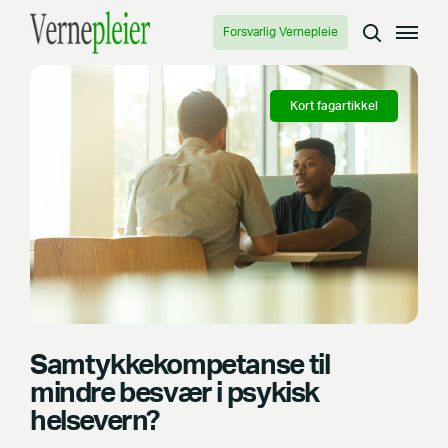
Forsvarlig Vernepleie
Kort fagartikkel
Samtykkekompetanse til
mindre besvær i psykisk
helsevern?