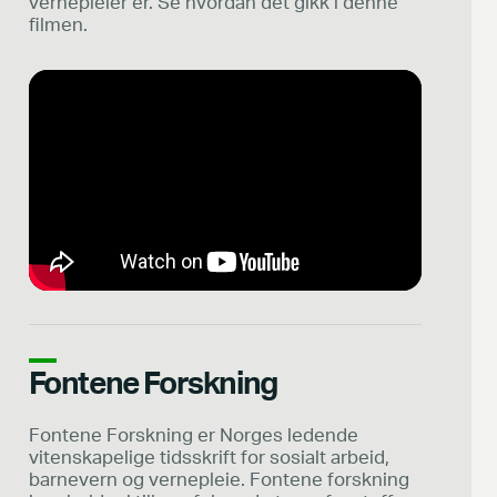
vernepleier er. Se hvordan det gikk i denne
filmen.
Fontene Forskning
Fontene Forskning er Norges ledende
vitenskapelige tidsskrift for sosialt arbeid,
barnevern og vernepleie. Fontene forskning