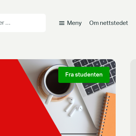
Meny
Om nettstedet
Fra studenten