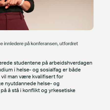
 innledere på konferansen, utfordret
berede studentene på arbeidshverdagen
dium i helse- og sosialfag er både
vil man være kvalifisert for
nge nyutdannede helse- og
å å stå i konflikt og yrkesetiske