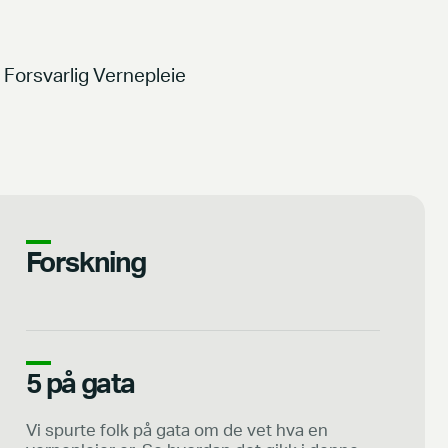
Forsvarlig Vernepleie
Forskning
5 på gata
Vi spurte folk på gata om de vet hva en