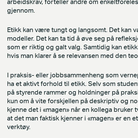
arbeidskrav, forteller andre om enkeltforele
gjennom.
Etikk kan være tungt og langsomt. Det kan vær
modeller. Det kan ta tid å øve seg på reflek
som er riktig og galt valg. Samtidig kan eti
hvis man klarer å se relevansen med den teo
I praksis- eller jobbsammenheng som vernepl
ha et aktivt forhold til etikk. Selv som studen
på styrende rammer og holdninger på praksis-
kun om å vite forskjellen på deskriptiv og n
kjenne det i «magen» når en kollega bruker t
at det man faktisk kjenner i «magen» er en e
verktøy.