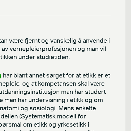
an være fjernt og vanskelig å anvende i
en av vernepleierprofesjonen og man vil
etikken under studietiden.
g
har blant annet sørget for at etikk er et
nepleie, og at kompetansen skal være
 utdanningsinstitusjon man har studert
fte man har undervisning i etikk og om
 anatomi og sosiologi. Mens enkelte
dellen (Systematisk modell for
pørsmål om etikk og yrkesetikk i