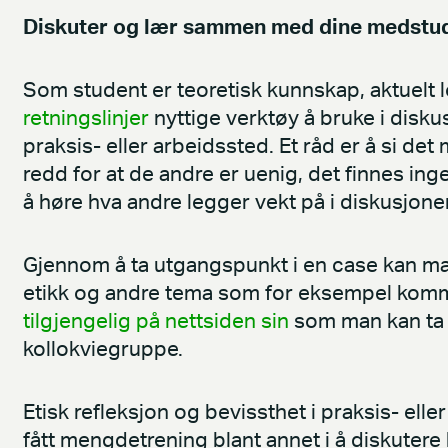
Diskuter og lær sammen med dine medstud
Som student er teoretisk kunnskap, aktuelt
retningslinjer
nyttige verktøy å bruke i disku
praksis- eller arbeidssted. Et råd er å si de
redd for at de andre er uenig, det finnes ing
å høre hva andre legger vekt på i diskusjoner
Gjennom å ta utgangspunkt i en case kan 
etikk og andre tema som for eksempel kom
tilgjengelig på nettsiden sin
som man kan ta 
kollokviegruppe.
Etisk refleksjon og bevissthet i praksis- e
fått mengdetrening blant annet i å diskuter