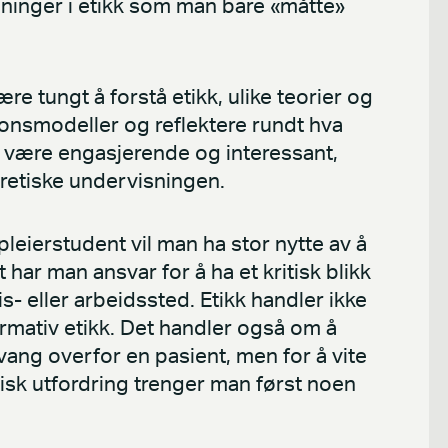
sninger i etikk som man bare «måtte»
e tungt å forstå etikk, ulike teorier og
sjonsmodeller og reflektere rundt hva
kk være engasjerende og interessant,
retiske undervisningen.
eierstudent vil man ha stor nytte av å
t har man ansvar for å ha et kritisk blikk
 eller arbeidssted. Etikk handler ikke
ormativ etikk. Det handler også om å
vang overfor en pasient, men for å vite
tisk utfordring trenger man først noen