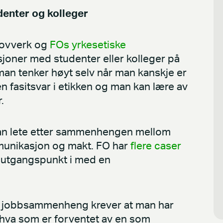
enter og kolleger
 lovverk og
FOs yrkesetiske
sjoner med studenter eller kolleger på
t man tenker høyt selv når man kanskje er
en fasitsvar i etikken og man kan lære av
.
man lete etter sammenhengen mellom
munikasjon og makt. FO har
flere caser
utgangspunkt i med en
ller jobbsammenheng krever at man har
e hva som er forventet av en som