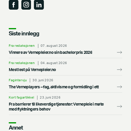
Siste innlegg
Fra redaksjonen
07. august 2026
Vinnere av Vernepleier.no sin bachelorpris 2026
Fra redaksjonen
04. august 2026
Mest lest på Vernepleier.no
Fagintervju
30. juni 2026
The Verneplayers – fag, aktivisme og formidling i ett
Kort fagartikkel
23. juni 2026
Fra barrierer til likeverdige tjenester: Vernepleie i møte
med flyktningers behov
Annet