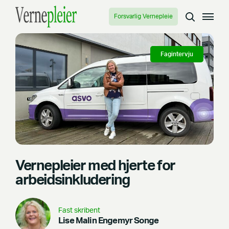
Forsvarlig Vernepleie
Fagintervju
Vernepleier med hjerte for
arbeidsinkludering
Fast skribent
Lise Malin Engemyr Songe