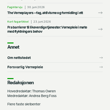
Fagintervju
30. juni 2026
The Verneplayers – fag, aktivisme og formidling i ett
Kort fagartikkel
23. juni 2026
Fra barrierer til likeverdige tjenester: Vernepleie i møte
med flyktningers behov
Annet
Om nettstedet
Forsvarlig Vernepleie
Redaksjonen
Hovedredaktør: Thomas Owren
Medredaktør: Andrea Berg Foss
Flere faste skribenter