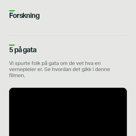
Forskning
5 på gata
Vi spurte folk på gata om de vet hva en
vernepleier er. Se hvordan det gikk i denne
filmen.