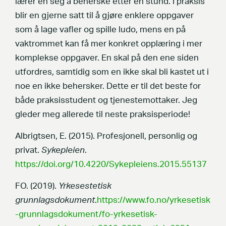
lærer en seg å beherske etter en stund. I praksis
blir en gjerne satt til å gjøre enklere oppgaver
som å lage vafler og spille ludo, mens en på
vaktrommet kan få mer konkret opplæring i mer
komplekse oppgaver. En skal på den ene siden
utfordres, samtidig som en ikke skal bli kastet ut i
noe en ikke behersker. Dette er til det beste for
både praksisstudent og tjenestemottaker. Jeg
gleder meg allerede til neste praksisperiode!
Albrigtsen, E. (2015). Profesjonell, personlig og
privat.
Sykepleien
.
https://doi.org/10.4220/Sykepleiens.2015.55137
FO. (2019).
Yrkesestetisk
grunnlagsdokument
.
https://www.fo.no/yrkesetisk
-grunnlagsdokument/fo-yrkesetisk-