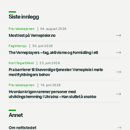
Siste innlegg
Fra redaksjonen
04. august 2026
Mest lest på Vernepleier.no
Fagintervju
30. juni 2026
The Verneplayers – fag, aktivisme og formidling i ett
Kort fagartikkel
23. juni 2026
Fra barrierer til likeverdige tjenester: Vernepleie i møte
med flyktningers behov
Fra redaksjonen
16. juni 2026
Hvordan krigen rammer personer med
utviklingshemming i Ukraina: –⁠ Han sluttet å snakke
Annet
Om nettstedet