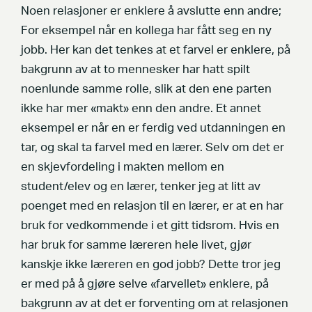
Noen relasjoner er enklere å avslutte enn andre;
For eksempel når en kollega har fått seg en ny
jobb. Her kan det tenkes at et farvel er enklere, på
bakgrunn av at to mennesker har hatt spilt
noenlunde samme rolle, slik at den ene parten
ikke har mer «makt» enn den andre. Et annet
eksempel er når en er ferdig ved utdanningen en
tar, og skal ta farvel med en lærer. Selv om det er
en skjevfordeling i makten mellom en
student/elev og en lærer, tenker jeg at litt av
poenget med en relasjon til en lærer, er at en har
bruk for vedkommende i et gitt tidsrom. Hvis en
har bruk for samme læreren hele livet, gjør
kanskje ikke læreren en god jobb? Dette tror jeg
er med på å gjøre selve «farvellet» enklere, på
bakgrunn av at det er forventing om at relasjonen