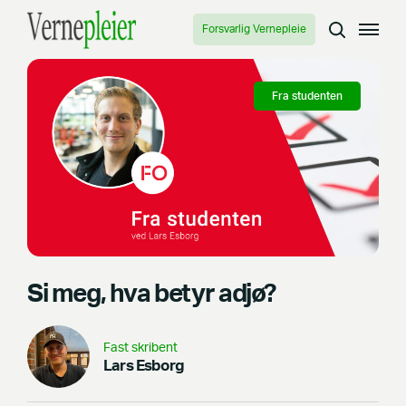
Forsvarlig Vernepleie
Fra studenten
Si meg, hva betyr adjø?
Fast skribent
Lars Esborg