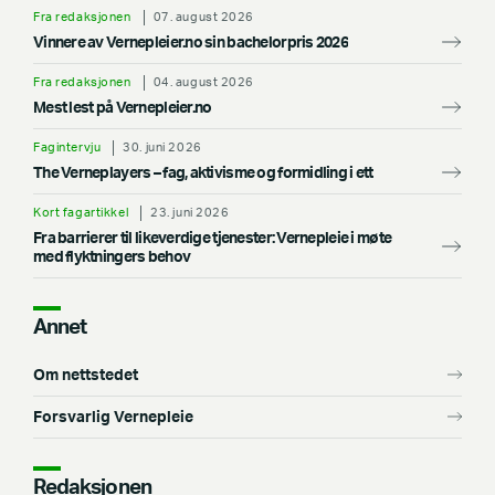
Fra redaksjonen
07. august 2026
Vinnere av Vernepleier.no sin bachelorpris 2026
Fra redaksjonen
04. august 2026
Mest lest på Vernepleier.no
Fagintervju
30. juni 2026
The Verneplayers – fag, aktivisme og formidling i ett
Kort fagartikkel
23. juni 2026
Fra barrierer til likeverdige tjenester: Vernepleie i møte
med flyktningers behov
Annet
Om nettstedet
Forsvarlig Vernepleie
Redaksjonen