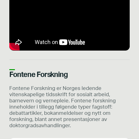
Fontene Forskning
Fontene Forskning er Norges ledende
vitenskapelige tidsskrift for sosialt arbeid,
barnevern og vernepleie. Fontene forskning
inneholder i tillegg følgende typer fagstoff:
debattartikler, bokanmeldelser og nytt om
forskning, blant annet presentasjoner av
doktorgradsavhandlinger.