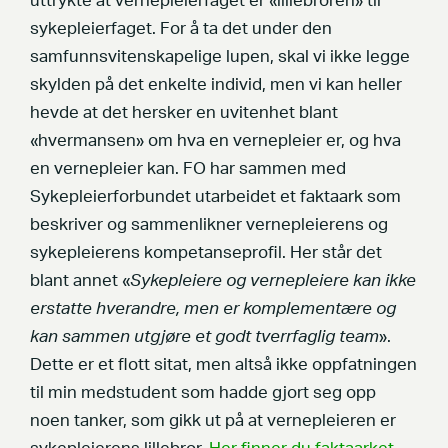
uttrykte at vernepleierfaget er «lillebroren» til
sykepleierfaget. For å ta det under den
samfunnsvitenskapelige lupen, skal vi ikke legge
skylden på det enkelte individ, men vi kan heller
hevde at det hersker en uvitenhet blant
«hvermansen» om hva en vernepleier er, og hva
en vernepleier kan. FO har sammen med
Sykepleierforbundet utarbeidet et faktaark som
beskriver og sammenlikner vernepleierens og
sykepleierens kompetanseprofil. Her står det
blant annet «
Sykepleiere og vernepleiere kan ikke
erstatte hverandre, men er komplementære og
kan sammen utgjøre et godt tverrfaglig team
».
Dette er et flott sitat, men altså ikke oppfatningen
til min medstudent som hadde gjort seg opp
noen tanker, som gikk ut på at vernepleieren er