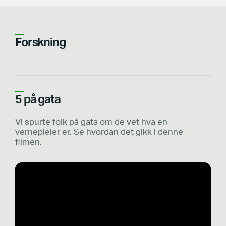
Forskning
5 på gata
Vi spurte folk på gata om de vet hva en
vernepleier er. Se hvordan det gikk i denne
filmen.