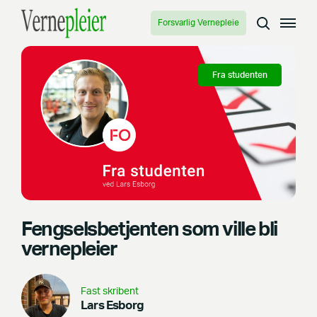
Forsvarlig Vernepleie
Fra studenten
Fengselsbetjenten som ville bli
vernepleier
Fast skribent
Lars Esborg