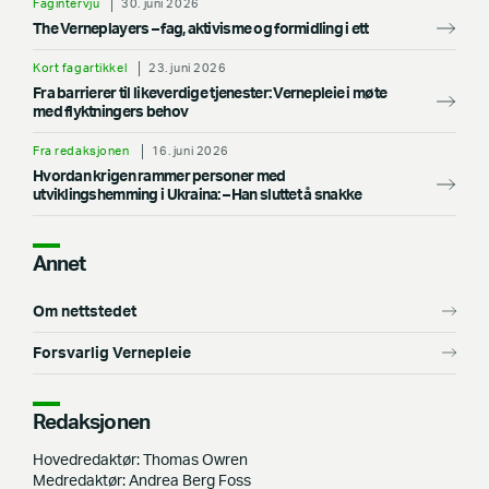
Fagintervju
30. juni 2026
The Verneplayers – fag, aktivisme og formidling i ett
Kort fagartikkel
23. juni 2026
Fra barrierer til likeverdige tjenester: Vernepleie i møte
med flyktningers behov
Fra redaksjonen
16. juni 2026
Hvordan krigen rammer personer med
utviklingshemming i Ukraina: –⁠ Han sluttet å snakke
Annet
Om nettstedet
Forsvarlig Vernepleie
Redaksjonen
Hovedredaktør: Thomas Owren
Medredaktør: Andrea Berg Foss