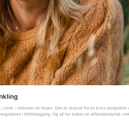
nkling
, «Unik – historien om Kose». Den er skrevet fra en brors perspektiv 
engasjeres i tilrettelegging. Og så har boken en atferdsanalytisk v