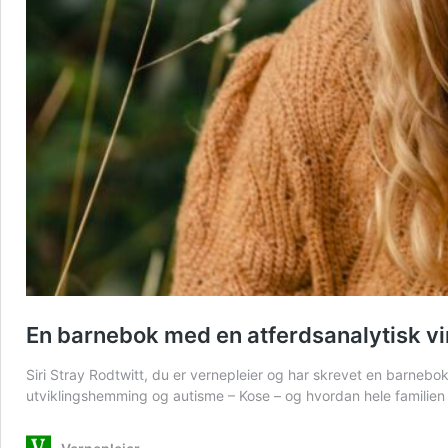
En barnebok med en atferdsanalytisk vi
Siri Stray Rodtwitt, du er vernepleier og har skrevet en barnebok
utviklingshemming og autisme – Kose – og hvordan hele familien 