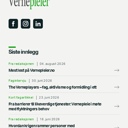
Siste innlegg
Fra redaksjonen
04. august 2026
Mest lest på Vernepleier.no
Fagintervju
30. juni 2026
The Verneplayers – fag, aktivisme og formidling i ett
Kort fagartikkel
23. juni 2026
Fra barrierer til likeverdige tjenester: Vernepleie i møte
med flyktningers behov
Fra redaksjonen
16. juni 2026
Hvordan krigen rammer personer med