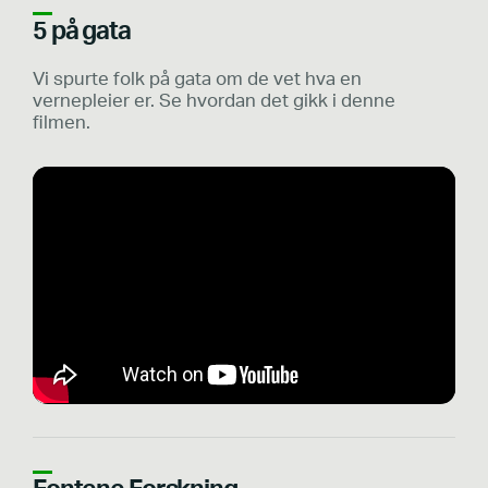
5 på gata
Vi spurte folk på gata om de vet hva en
vernepleier er. Se hvordan det gikk i denne
filmen.