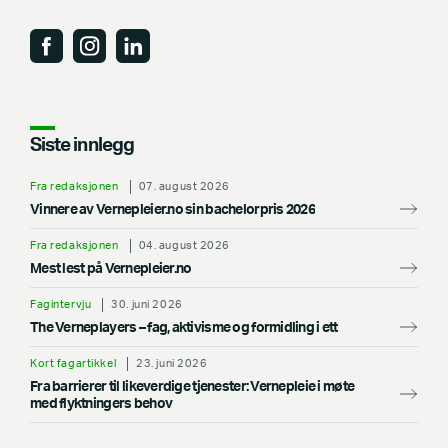
Siste innlegg
Fra redaksjonen
07. august 2026
Vinnere av Vernepleier.no sin bachelorpris 2026
Fra redaksjonen
04. august 2026
Mest lest på Vernepleier.no
Fagintervju
30. juni 2026
The Verneplayers – fag, aktivisme og formidling i ett
Kort fagartikkel
23. juni 2026
Fra barrierer til likeverdige tjenester: Vernepleie i møte
med flyktningers behov