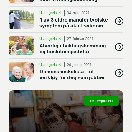
Ukategorisert
04. mars 2021
1 av 3 eldre mangler typiske
symptom på akutt sykdom –
trenger bedre verktøy og mer
kunnskap for å fange opp
Ukategorisert
27. februar 2021
Alvorlig utviklingshemming
og beslutningsstøtte
Ukategorisert
26. januar 2021
Demenshuskelista – et
verktøy for deg som jobber
med eldre
Ukategorisert