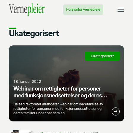
Forsvarlig Vernepleie
Ukategorisert
Ukategorisert
18. januar 2022
Webinar om rettigheter for personer
med funksjonsnedsettelser og deres
familier
Helsedirektoratet arrangerer webinar om ivaretakelse av
rettigheter for personer med funksjonsnedsettelser og
deres familier under pandemien.