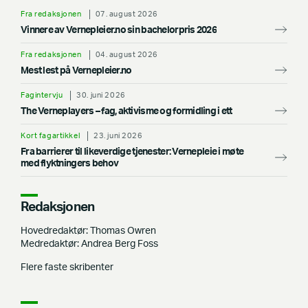
Fra redaksjonen
07. august 2026
Vinnere av Vernepleier.no sin bachelorpris 2026
Fra redaksjonen
04. august 2026
Mest lest på Vernepleier.no
Fagintervju
30. juni 2026
The Verneplayers – fag, aktivisme og formidling i ett
Kort fagartikkel
23. juni 2026
Fra barrierer til likeverdige tjenester: Vernepleie i møte
med flyktningers behov
Redaksjonen
Hovedredaktør: Thomas Owren
Medredaktør: Andrea Berg Foss
Flere faste skribenter