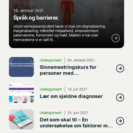
10. oktober 2021
Språk og barrierer.
«Som vernepleierstudent lærer vi mye om stigmatisering,
marginalisering, målrettet miljøarbeid, empowerment,
paternalisme, formynderi og makt. Makten vi har over
menneskene vi er satt til...
Ukategorisert
04. oktober 2021
Sinnemestringskurs for
personer med
utviklingshemming
Ukategorisert
18. juli 2021
Lær om sjeldne diagnoser
Ukategorisert
24. juni 2021
Det som skal til – En
undersøkelse om faktorer med
betydning for rekruttering av