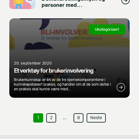
personer med
utviklingshemning
Ukategorisert
20. september 2020
Et verktøy for brukerinvolvering
Brukerkunnskap er én av de tre kjernekomponentene i
kunnskapsbasert praksis, og handler om at de som deltar i
en praksis skal kunne være med...
I
1
2
…
8
Neste
n
n