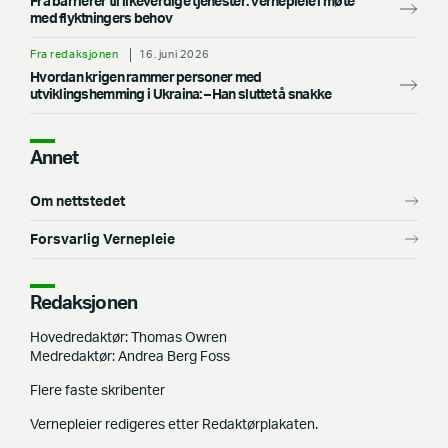
Fra barrierer til likeverdige tjenester: Vernepleie i møte
med flyktningers behov
Fra redaksjonen
16. juni 2026
Hvordan krigen rammer personer med
utviklingshemming i Ukraina: –⁠ Han sluttet å snakke
Annet
Om nettstedet
Forsvarlig Vernepleie
Redaksjonen
Hovedredaktør: Thomas Owren
Medredaktør: Andrea Berg Foss
Flere faste skribenter
Vernepleier redigeres etter Redaktørplakaten.