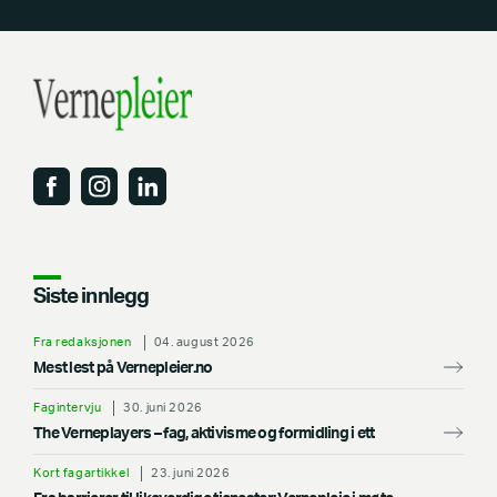
Siste innlegg
Fra redaksjonen
04. august 2026
Mest lest på Vernepleier.no
Fagintervju
30. juni 2026
The Verneplayers – fag, aktivisme og formidling i ett
Kort fagartikkel
23. juni 2026