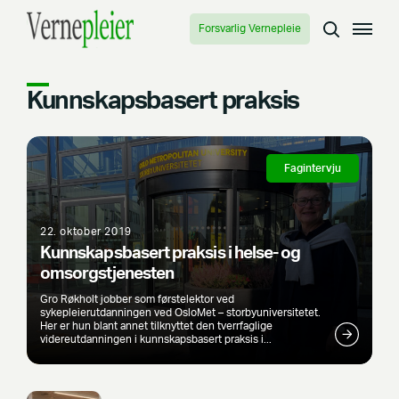
Forsvarlig Vernepleie
Kunnskapsbasert praksis
Fagintervju
22. oktober 2019
Kunnskapsbasert praksis i helse- og
omsorgstjenesten
Gro Røkholt jobber som førstelektor ved
sykepleierutdanningen ved OsloMet – storbyuniversitetet.
Her er hun blant annet tilknyttet den tverrfaglige
videreutdanningen i kunnskapsbasert praksis i...