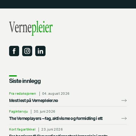
Siste innlegg
Fra redaksjonen
04. august 2026
Mest lest på Vernepleier.no
Fagintervju
30. juni 2026
The Verneplayers – fag, aktivisme og formidling i ett
Kort fagartikkel
23. juni 2026