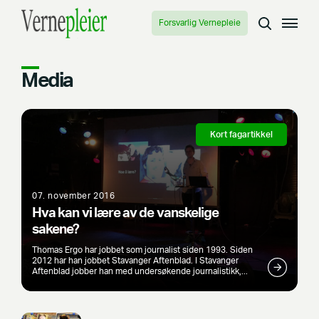
Forsvarlig Vernepleie
Media
Kort fagartikkel
07. november 2016
Hva kan vi lære av de vanskelige
sakene?
Thomas Ergo har jobbet som journalist siden 1993. Siden
2012 har han jobbet Stavanger Aftenblad. I Stavanger
Aftenblad jobber han med undersøkende journalistikk,...