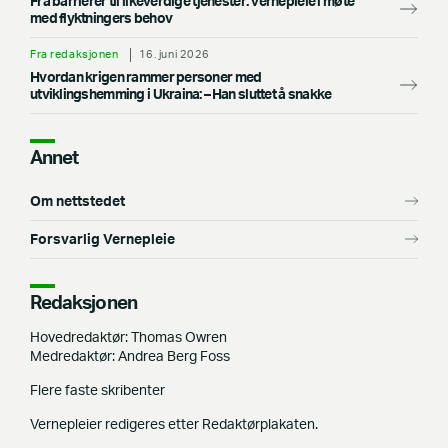
Fra barrierer til likeverdige tjenester: Vernepleie i møte
med flyktningers behov
Fra redaksjonen
16. juni 2026
Hvordan krigen rammer personer med
utviklingshemming i Ukraina: –⁠ Han sluttet å snakke
Annet
Om nettstedet
Forsvarlig Vernepleie
Redaksjonen
Hovedredaktør: Thomas Owren
Medredaktør: Andrea Berg Foss
Flere faste skribenter
Vernepleier redigeres etter Redaktørplakaten.