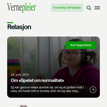
Forsvarlig Vernepleie
Relasjon
Kort fagartikkel
26. juni 2021
Om «Spelet om normalitet»
Eg kan gjera ei rekkje dumme val; om eg et godteri midt i
veka, om huset mitt er bomba, eller om eg latar meg...