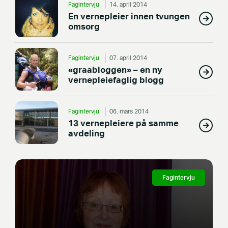
Fagintervju
14. april 2014
En vernepleier innen tvungen
omsorg
Fagintervju
07. april 2014
«graabloggen» – en ny
vernepleiefaglig blogg
Fagintervju
06. mars 2014
13 vernepleiere på samme
avdeling
Fagintervju