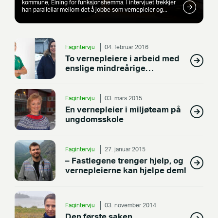
kommune, Eining for funksjonshemma. I intervjuet trekkjer
han parallellar mellom det å jobbe som vernepleier og...
Fagintervju
04. februar 2016
To vernepleiere i arbeid med
enslige mindreårige
flyktninger
Fagintervju
03. mars 2015
En vernepleier i miljøteam på
ungdomsskole
Fagintervju
27. januar 2015
– Fastlegene trenger hjelp, og
vernepleierne kan hjelpe dem!
Fagintervju
03. november 2014
Den første saken