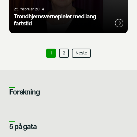
25. februar 2014
Trondhjemsvernepleier med lang
fartstid
I
1
2
Neste
n
n
l
e
g
Forskning
g
n
a
v
5 på gata
i