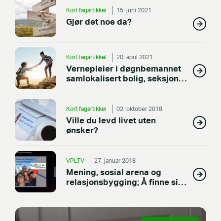
Kort fagartikkel
15. juni 2021
Gjør det noe da?
Kort fagartikkel
20. april 2021
Vernepleier i døgnbemannet
samlokalisert bolig, seksjon
for psykisk helse
Kort fagartikkel
02. oktober 2018
Ville du levd livet uten
ønsker?
VPLTV
27. januar 2018
Mening, sosial arena og
relasjonsbygging; Å finne sin
aktivitet (ROP.NO)