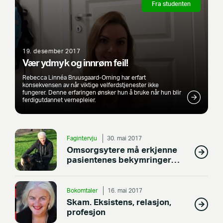
Fra studenten
19. desember 2017
Vær ydmyk og innrøm feil!
Rebecca Linnéa Bruusgaard-Orning har erfart
konsekvensen av når viktige velferdstjenester ikke
fungerer. Denne erfaringen ønsker hun å bruke når hun blir
ferdigutdannet vernepleier.
Fagintervju
30. mai 2017
Omsorgsytere må erkjenne
pasientenes bekymringer
knyttet til seksualitet og
mellommenneskelige
relasjoner
Bokomtaler
16. mai 2017
Skam. Eksistens, relasjon,
profesjon