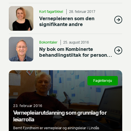
Kort fagartikkel
28. februar 2017
Vernepleieren som den
signifikante andre
Bokomtaler
25. august 2016
Ny bok om Kombinerte
behandlingstiltak for personer
med samtidig rus- og psykisk
lidelse
Fagintervju
23. februar 2016
Vernepleiarutdanning som grunnlag for
leiarrolla
Bernt Fjordheim er vernepleiar og einingsleiar i Lindås