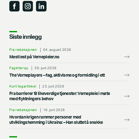
Siste innlegg
Fra redaksjonen
04. august 2026
Mest lest på Vernepleier.no
Fagintervju
30. juni 2026
The Verneplayers – fag, aktivisme og formidling i ett
Kort fagartikkel
23. juni 2026
Fra barrierer til likeverdige tjenester: Vernepleie i møte
med flyktningers behov
Fra redaksjonen
16. juni 2026
Hvordan krigen rammer personer med
utviklingshemming i Ukraina: –⁠ Han sluttet å snakke