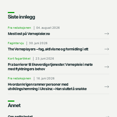
Siste innlegg
Fra redaksjonen
04. august 2026
Mest lest på Vernepleier.no
Fagintervju
30. juni 2026
The Verneplayers – fag, aktivisme og formidling i ett
Kort fagartikkel
23. juni 2026
Fra barrierer til likeverdige tjenester: Vernepleie i møte
med flyktningers behov
Fra redaksjonen
16. juni 2026
Hvordan krigen rammer personer med
utviklingshemming i Ukraina: –⁠ Han sluttet å snakke
Annet
Om nettstedet