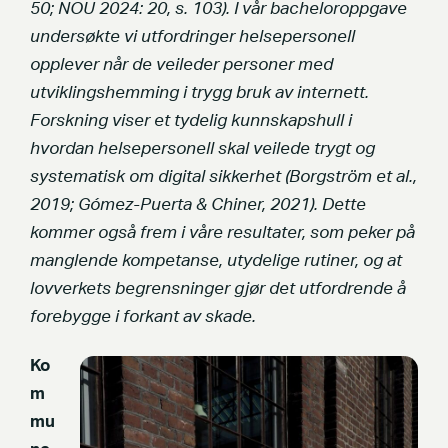
50; NOU 2024: 20, s. 103). I vår bacheloroppgave
undersøkte vi utfordringer helsepersonell
opplever når de veileder personer med
utviklingshemming i trygg bruk av internett.
Forskning viser et tydelig kunnskapshull i
hvordan helsepersonell skal veilede trygt og
systematisk om digital sikkerhet (Borgström et al.,
2019; Gómez-Puerta & Chiner, 2021). Dette
kommer også frem i våre resultater, som peker på
manglende kompetanse, utydelige rutiner, og at
lovverkets begrensninger gjør det utfordrende å
forebygge i forkant av skade.
Ko
m
mu