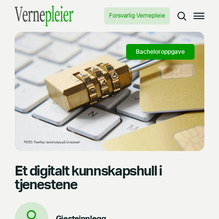
Forsvarlig Vernepleie
Bacheloroppgave
Et digitalt kunnskapshull i
tjenestene
Gjesteinnlegg