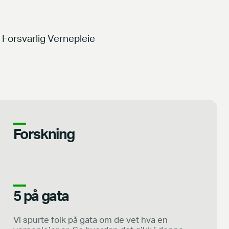
Forsvarlig Vernepleie
Forskning
5 på gata
Vi spurte folk på gata om de vet hva en