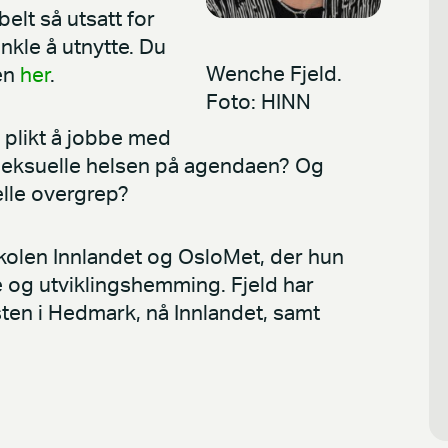
elt så utsatt for
kle å utnytte. Du
Wenche Fjeld.
en
her
.
Foto: HINN
 plikt å jobbe med
 seksuelle helsen på agendaen? Og
lle overgrep?
olen Innlandet og OsloMet, der hun
e og utviklingshemming. Fjeld har
sten i Hedmark, nå Innlandet, samt