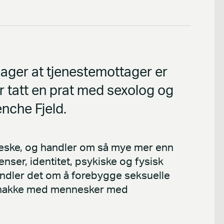
ager at tjenestemottager er
ar tatt en prat med sexolog og
enche Fjeld.
neske, og handler om så mye mer enn
nser, identitet, psykiske og fysisk
handler det om å forebygge seksuelle
å snakke med mennesker med