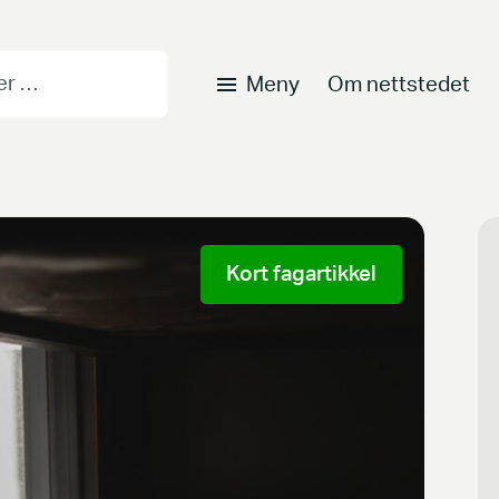
Meny
Om nettstedet
Kort fagartikkel