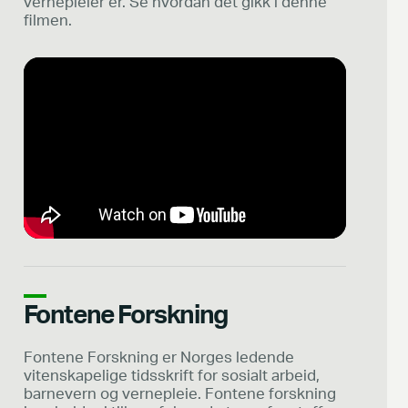
vernepleier er. Se hvordan det gikk i denne
filmen.
Fontene Forskning
Fontene Forskning er Norges ledende
vitenskapelige tidsskrift for sosialt arbeid,
barnevern og vernepleie. Fontene forskning