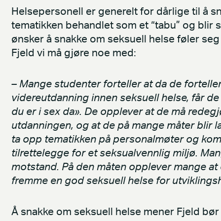
Helsepersonell er generelt for dårlige til å s
tematikken behandlet som et “tabu” og blir s
ønsker å snakke om seksuell helse føler seg 
Fjeld vi må gjøre noe med:
– Mange studenter forteller at da de forteller
videreutdanning innen seksuell helse, får d
du er i sex da». De opplever at de må redegj
utdanningen, og at de på mange måter blir la
ta opp tematikken på personalmøter og kom
tilrettelegge for et seksualvennlig miljø. Man
motstand. På den måten opplever mange at d
fremme en god seksuell helse for utviklin
Å snakke om seksuell helse mener Fjeld bør 