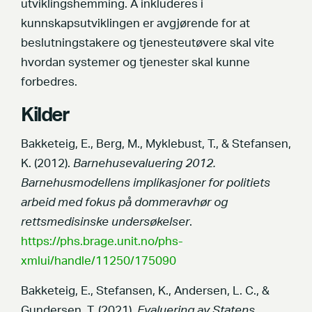
utviklingshemming. Å inkluderes i
kunnskapsutviklingen er avgjørende for at
beslutningstakere og tjenesteutøvere skal vite
hvordan systemer og tjenester skal kunne
forbedres.
Kilder
Bakketeig, E., Berg, M., Myklebust, T., & Stefansen,
K. (2012).
Barnehusevaluering 2012.
Barnehusmodellens implikasjoner for politiets
arbeid med fokus på dommeravhør og
rettsmedisinske undersøkelser
.
https://phs.brage.unit.no/phs-
xmlui/handle/11250/175090
Bakketeig, E., Stefansen, K., Andersen, L. C., &
Gundersen, T. (2021).
Evaluering av Statens