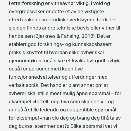
I etterforskning er vitneavhør viktig. I vold og
overgrepssaker er dette et av de viktigste
etterforskningsmetodiske verktøyene fordi det
sjelden finnes andre tekniske bevis eller vitner til
hendelsen (Bjerknes & Fahsing, 2018). Det er
etablert god forsknings- og kunnskapsbasert
praksis knyttet til hvordan slike avhør skal
gjennomføres for å sikre et kvalitativt godt avhør,
også for personer med kognitive
funksjonsnedsettelser og utfordringer med
verbalt språk. Det handler blant annet om at
avhører skal stille mest mulig åpne spørsmål – for
eksempel «fortell meg hva som skjedde!» – og
unngå å stille ledende og suggestible spørsmål –
for eksempel «han slo deg og tvang deg til å ta av
deg buksa, stemmer det?» Slike spørsmål vet vi